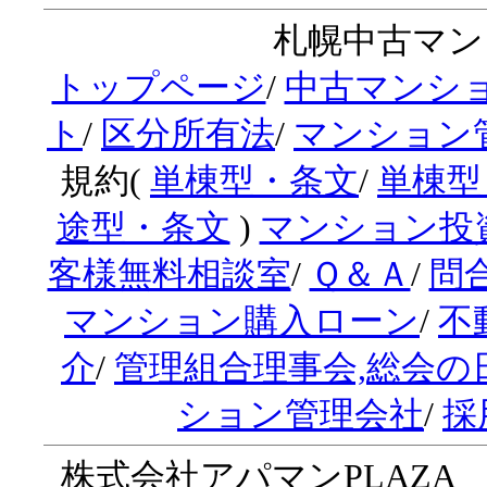
札幌中古マンシ
トップページ
/
中古マンシ
ト
/
区分所有法
/
マンション
規約(
単棟型・条文
/
単棟型
途型・条文
)
マンション投
客様無料相談室
/
Ｑ＆Ａ
/
問
マンション購入ローン
/
不
介
/
管理組合理事会,総会の
ション管理会社
/
採
株式会社アパマンPLAZA 