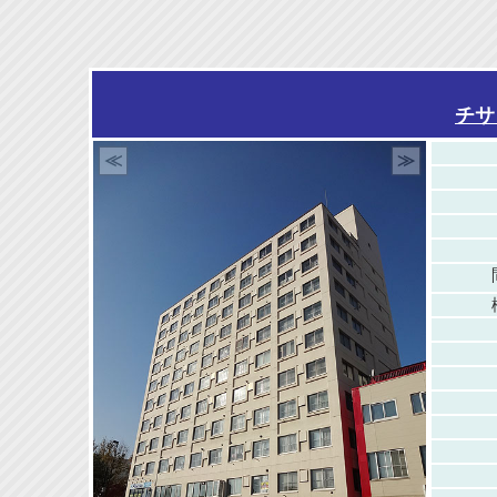
チサ
≪
≫