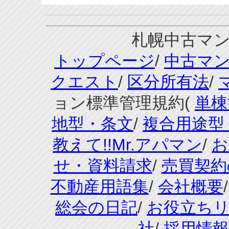
札幌中古マンシ
トップページ
/
中古マ
クエスト
/
区分所有法
/
ョン標準管理規約(
単棟
地型・条文
/
複合用途型
教えて!!Mr.アパマン
/
お
せ・資料請求
/
売買契約
不動産用語集
/
会社概要
総会の日記
/
お役立ち
社
/
採用情報