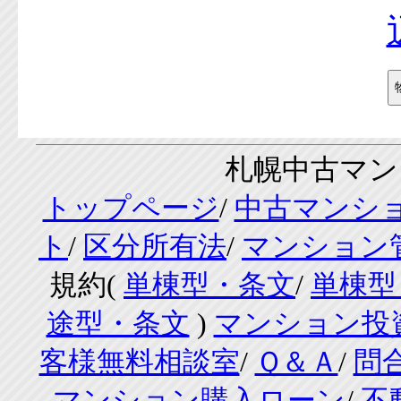
札幌中古マンシ
トップページ
/
中古マンシ
ト
/
区分所有法
/
マンション
規約(
単棟型・条文
/
単棟型
途型・条文
)
マンション投
客様無料相談室
/
Ｑ＆Ａ
/
問
マンション購入ローン
/
不