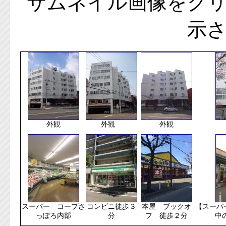
サムネイル画像をク
示
外観
外観
外観
スーパー コープさ
コンビニ徒歩３
本屋 ブックオ
【スーパ
っぽろ内部
分
フ 徒歩２分
中