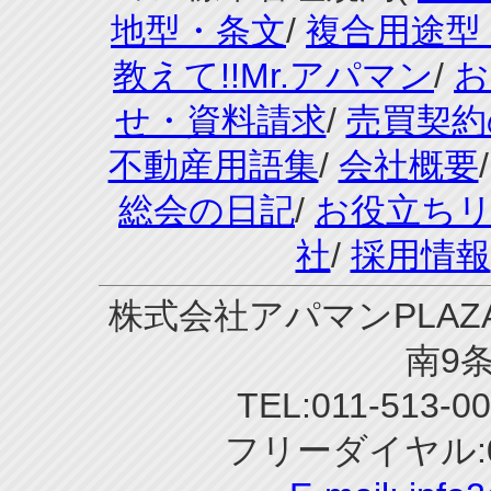
地型・条文
/
複合用途型
教えて!!Mr.アパマン
/
お
せ・資料請求
/
売買契約
不動産用語集
/
会社概要
総会の日記
/
お役立ち
社
/
採用情報
株式会社アパマンPLAZA
南9条
TEL:011-513-0
フリーダイヤル:0