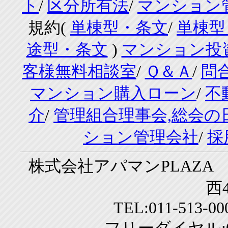
ト
/
区分所有法
/
マンション
規約(
単棟型・条文
/
単棟型
途型・条文
)
マンション投
客様無料相談室
/
Ｑ＆Ａ
/
問
マンション購入ローン
/
不
介
/
管理組合理事会,総会の
ション管理会社
/
採
株式会社アパマンPLAZA 
西4
TEL:011-513-0