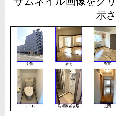
サムネイル画像をク
示
外観
居間
洋室
トイレ
洗濯機置き場
玄関