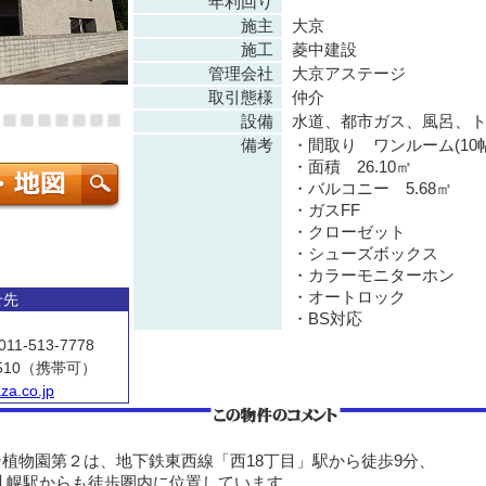
年利回り
施主
大京
施工
菱中建設
管理会社
大京アステージ
取引態様
仲介
設備
水道、都市ガス、風呂、
備考
・間取り ワンルーム(10
・面積 26.10㎡
・バルコニー 5.68㎡
・ガスFF
・クローゼット
・シューズボックス
・カラーモニターホン
・オートロック
せ先
・BS対応
11-513-7778
510（携帯可）
za.co.jp
植物園第２は、地下鉄東西線「西18丁目」駅から徒歩9分、
札幌駅からも徒歩圏内に位置しています。