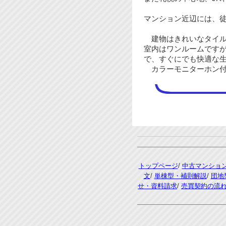
マンション近辺には、
建物はきれいなタイル
室内はワンルームです
で、すぐにでも快適な
カラーモニターホン付
トップページ
/
中古マンショ
文
/
単棟型・補則解説
/
団地
せ・資料請求
/
売買契約の流