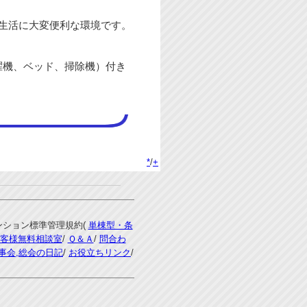
生活に大変便利な環境です。
濯機、ベッド、掃除機）付き
*
/
+
マンション標準管理規約(
単棟型・条
客様無料相談室
/
Ｑ＆Ａ
/
問合わ
事会,総会の日記
/
お役立ちリンク
/