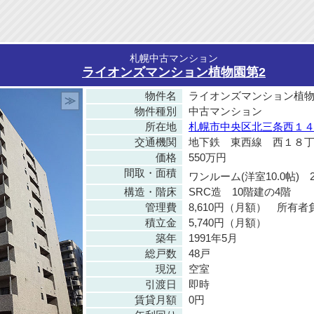
札幌中古マンション
ライオンズマンション植物園第2
物件名
ライオンズマンション植物
≫
物件種別
中古マンション
所在地
札幌市中央区北三条西１４丁
交通機関
地下鉄 東西線 西１８丁
価格
550万円
間取・面積
ワンルーム(洋室10.0帖) 2
構造・階床
SRC造 10階建の4階
管理費
8,610円（月額） 所有者
積立金
5,740円（月額）
築年
1991年5月
総戸数
48戸
現況
空室
引渡日
即時
賃貸月額
0円