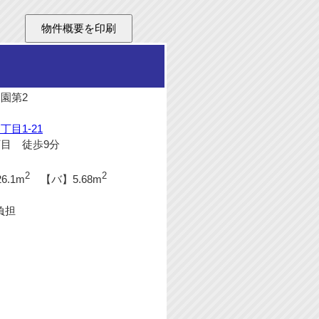
園第2
目1-21
目 徒歩9分
2
2
6.1m
【バ】5.68m
負担