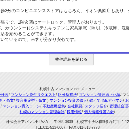
徒歩2分のコンビニエンスストアはもちろん、イオン桑園店もあり、
張りで、1階玄関はオートロック、管理人がおります。
が、カウンター付システムキッチンに家具家電（照明、冷蔵庫、洗
生活を始めることができます。
いているので、来客が分かり安心です。
札幌中古マンション.net メニュー
ン検索
/
マンション物件リクエスト
/
区分所有法
/
マンション管理適正化法
/ 
型・条文
/
複合用途型・条文
)
マンション投資の鉄人
/
教えて!!Mr.アパマン
/
お
れ
/
マンション購入ローン
/
不動産用語集
/
会社概要
/
スタッフ紹介
/
管理組合理
札幌のマンション管理会社
/
採用情報
/
個人情報保護方針
/
株式会社アパマンPLAZA 〒064-0809 札幌市中央区南9条西4丁目1-12
TEL:011-513-0007 FAX:011-513-7778