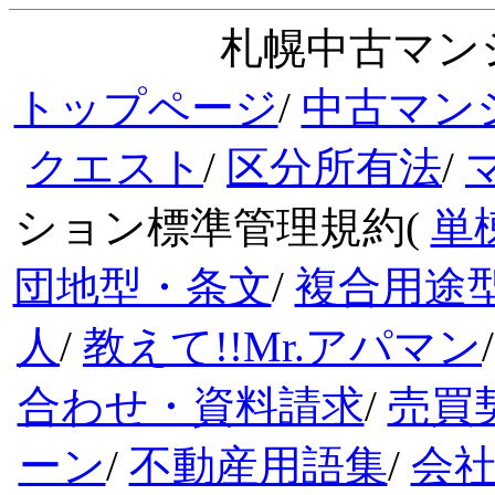
札幌中古マンシ
トップページ
/
中古マン
クエスト
/
区分所有法
/
ション標準管理規約(
単
団地型・条文
/
複合用途
人
/
教えて!!Mr.アパマン
合わせ・資料請求
/
売買
ーン
/
不動産用語集
/
会