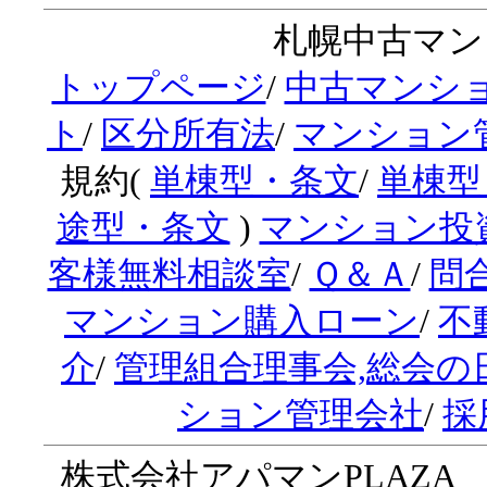
札幌中古マンシ
トップページ
/
中古マンシ
ト
/
区分所有法
/
マンション
規約(
単棟型・条文
/
単棟型
途型・条文
)
マンション投
客様無料相談室
/
Ｑ＆Ａ
/
問
マンション購入ローン
/
不
介
/
管理組合理事会,総会の
ション管理会社
/
採
株式会社アパマンPLAZA 