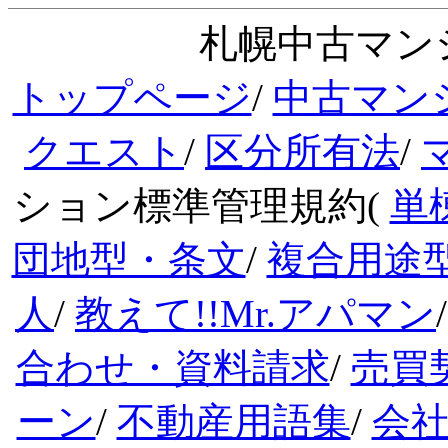
札幌中古マンシ
トップページ
/
中古マン
クエスト
/
区分所有法
/
ション標準管理規約(
単
団地型・条文
/
複合用途
人
/
教えて!!Mr.アパマン
合わせ・資料請求
/
売買
ーン
/
不動産用語集
/
会