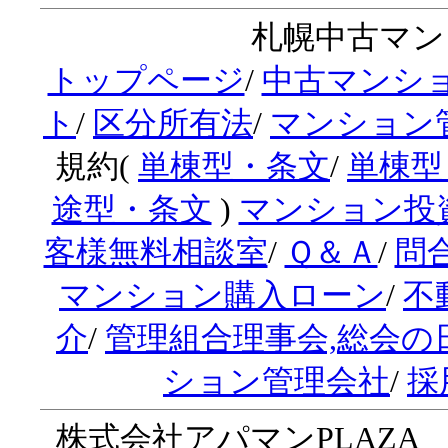
札幌中古マンシ
トップページ
/
中古マンシ
ト
/
区分所有法
/
マンション
規約(
単棟型・条文
/
単棟型
途型・条文
)
マンション投
客様無料相談室
/
Ｑ＆Ａ
/
問
マンション購入ローン
/
不
介
/
管理組合理事会,総会の
ション管理会社
/
採
株式会社アパマンPLAZA 