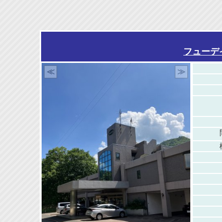
フューデ
≪
≫