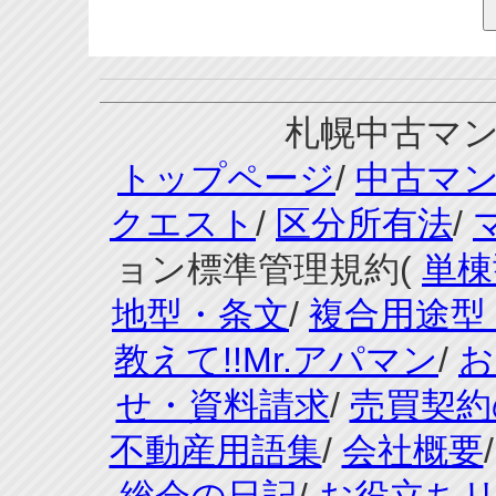
札幌中古マンシ
トップページ
/
中古マ
クエスト
/
区分所有法
/
ョン標準管理規約(
単棟
地型・条文
/
複合用途型
教えて!!Mr.アパマン
/
お
せ・資料請求
/
売買契約
不動産用語集
/
会社概要
総会の日記
/
お役立ち