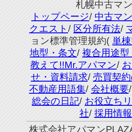
札幌中古マンシ
トップページ
/
中古マ
クエスト
/
区分所有法
/
ョン標準管理規約(
単棟
地型・条文
/
複合用途型
教えて!!Mr.アパマン
/
お
せ・資料請求
/
売買契約
不動産用語集
/
会社概要
総会の日記
/
お役立ち
社
/
採用情報
株式会社アパマンPLAZA