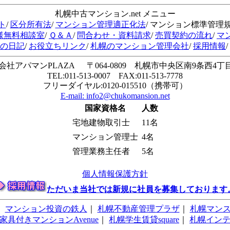
札幌中古マンション.net メニュー
ト
/
区分所有法
/
マンション管理適正化法
/ マンション標準管理
様無料相談室
/
Ｑ＆Ａ
/
問合わせ・資料請求
/
売買契約の流れ
/
マ
会の日記
/
お役立ちリンク
/
札幌のマンション管理会社
/
採用情報
/
会社アパマンPLAZA 〒064-0809 札幌市中央区南9条西4丁目1
TEL:011-513-0007 FAX:011-513-7778
フリーダイヤル:0120-015510（携帯可）
E-mail:
info2@chukomansion.net
国家資格名
人数
宅地建物取引士
11名
マンション管理士
4名
管理業務主任者
5名
個人情報保護方針
ただいま当社では新規に社員を募集しております
｜
マンション投資の鉄人
｜
札幌不動産管理プラザ
｜
札幌マン
家具付きマンションAvenue
｜
札幌学生賃貸square
｜
札幌イン