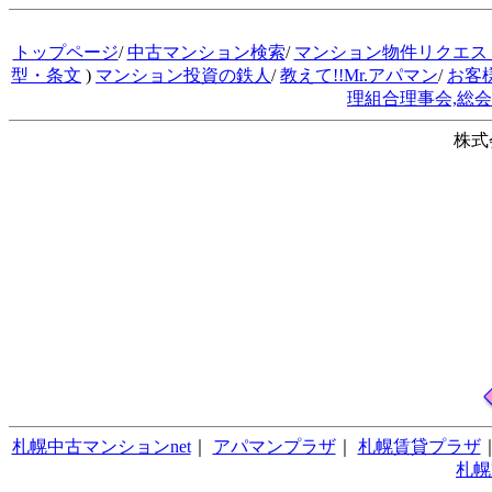
トップページ
/
中古マンション検索
/
マンション物件リクエス
型・条文
)
マンション投資の鉄人
/
教えて!!Mr.アパマン
/
お客
理組合理事会,総
株式
札幌中古マンションnet
｜
アパマンプラザ
｜
札幌賃貸プラザ
札幌