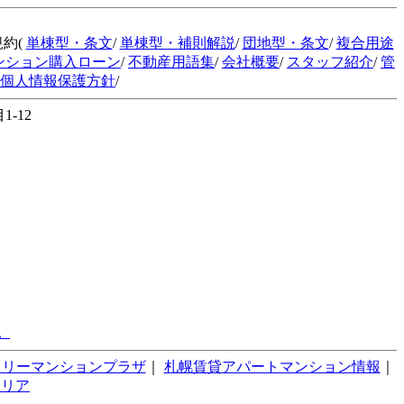
規約(
単棟型・条文
/
単棟型・補則解説
/
団地型・条文
/
複合用途
ンション購入ローン
/
不動産用語集
/
会社概要
/
スタッフ紹介
/
管
個人情報保護方針
/
-12
。
スリーマンションプラザ
｜
札幌賃貸アパートマンション情報
｜
テリア