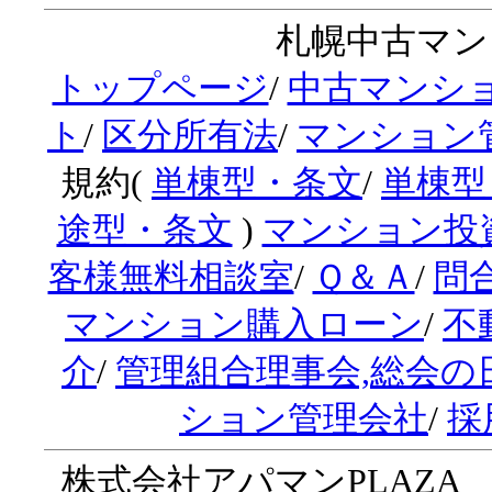
札幌中古マンシ
トップページ
/
中古マンシ
ト
/
区分所有法
/
マンション
規約(
単棟型・条文
/
単棟型
途型・条文
)
マンション投
客様無料相談室
/
Ｑ＆Ａ
/
問
マンション購入ローン
/
不
介
/
管理組合理事会,総会の
ション管理会社
/
採
株式会社アパマンPLAZA 