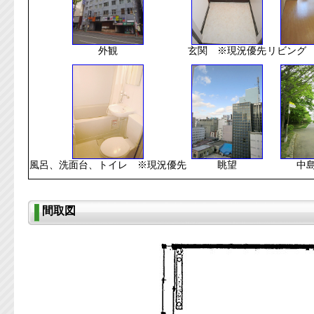
外観
玄関 ※現況優先
リビング
風呂、洗面台、トイレ ※現況優先
眺望
中
間取図