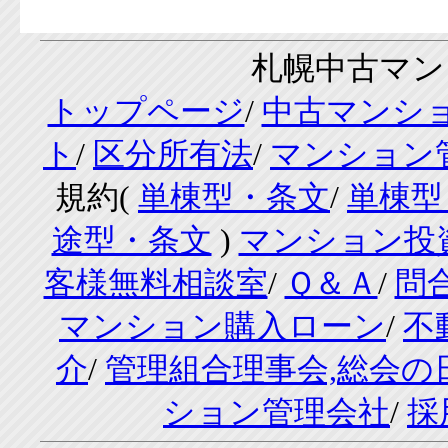
札幌中古マンシ
トップページ
/
中古マンシ
ト
/
区分所有法
/
マンション
規約(
単棟型・条文
/
単棟型
途型・条文
)
マンション投
客様無料相談室
/
Ｑ＆Ａ
/
問
マンション購入ローン
/
不
介
/
管理組合理事会,総会の
ション管理会社
/
採