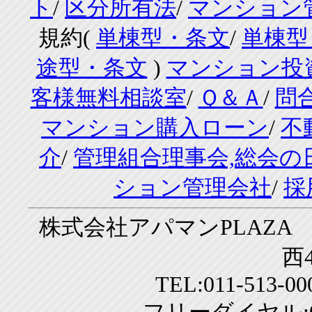
ト
/
区分所有法
/
マンション
規約(
単棟型・条文
/
単棟型
途型・条文
)
マンション投
客様無料相談室
/
Ｑ＆Ａ
/
問
マンション購入ローン
/
不
介
/
管理組合理事会,総会の
ション管理会社
/
採
株式会社アパマンPLAZA 
西4
TEL:011-513-0