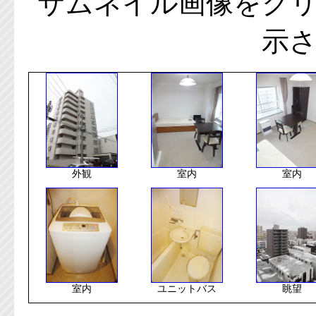
サムネイル画像をク
示
外観
室内
室内
室内
ユニットバス
眺望