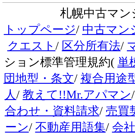
札幌中古マンシ
トップページ
/
中古マン
クエスト
/
区分所有法
/
ション標準管理規約(
単
団地型・条文
/
複合用途
人
/
教えて!!Mr.アパマン
合わせ・資料請求
/
売買
ーン
/
不動産用語集
/
会