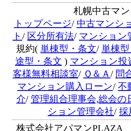
札幌中古マンシ
トップページ
/
中古マンシ
ト
/
区分所有法
/
マンション
規約(
単棟型・条文
/
単棟型
途型・条文
)
マンション投
客様無料相談室
/
Ｑ＆Ａ
/
問
マンション購入ローン
/
不
介
/
管理組合理事会,総会の
ション管理会社
/
採
株式会社アパマンPLAZA 