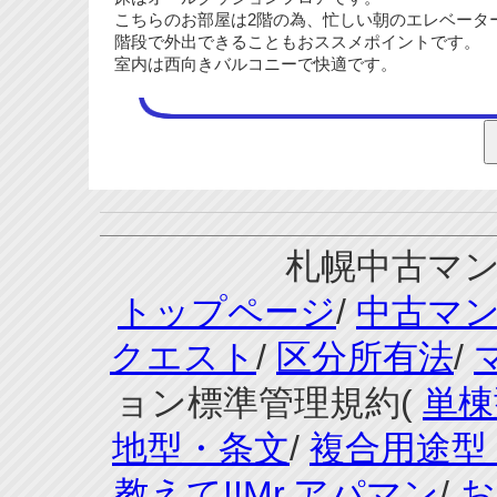
こちらのお部屋は2階の為、忙しい朝のエレベータ
階段で外出できることもおススメポイントです。
室内は西向きバルコニーで快適です。
札幌中古マンシ
トップページ
/
中古マ
クエスト
/
区分所有法
/
ョン標準管理規約(
単棟
地型・条文
/
複合用途型
教えて!!Mr.アパマン
/
お