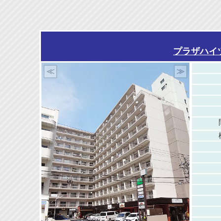
プラザハイ
≪
≫