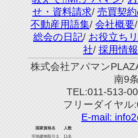
せ・資料請求
/
売買契約
不動産用語集
/
会社概要
総会の日記
/
お役立ち
社
/
採用情報
株式会社アパマンPLAZA
南9条
TEL:011-513-0
フリーダイヤル:0
E-mail:
info
国家資格名
人数
宅地建物取引士
11名