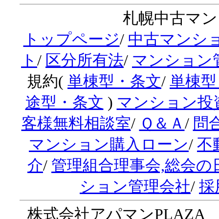
札幌中古マンシ
トップページ
/
中古マンシ
ト
/
区分所有法
/
マンション
規約(
単棟型・条文
/
単棟型
途型・条文
)
マンション投
客様無料相談室
/
Ｑ＆Ａ
/
問
マンション購入ローン
/
不
介
/
管理組合理事会,総会の
ション管理会社
/
採
株式会社アパマンPLAZA 