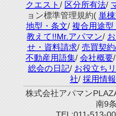
クエスト
/
区分所有法
/
ョン標準管理規約(
単棟
地型・条文
/
複合用途型
教えて!!Mr.アパマン
/
お
せ・資料請求
/
売買契約
不動産用語集
/
会社概要
総会の日記
/
お役立ち
社
/
採用情報
株式会社アパマンPLAZA
南9条
TEL:011-513-0