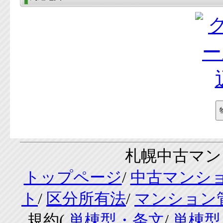
札幌中古マンシ
トップページ
/
中古マンシ
ト
/
区分所有法
/
マンション
規約(
単棟型・条文
/
単棟型