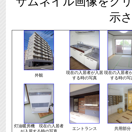
サムネイル画像をク
示
現在の入居者が入居
現在の入居者
外観
する時の写真
する時の写
灯油暖房機 現在の入居者
エントランス
共用部分
が入居する時の写真