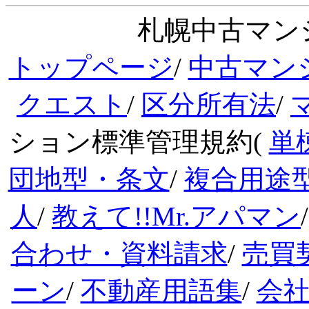
札幌中古マンシ
トップページ
/
中古マン
クエスト
/
区分所有法
/
ション標準管理規約(
単
団地型・条文
/
複合用途
人
/
教えて!!Mr.アパマン
合わせ・資料請求
/
売買
ーン
/
不動産用語集
/
会