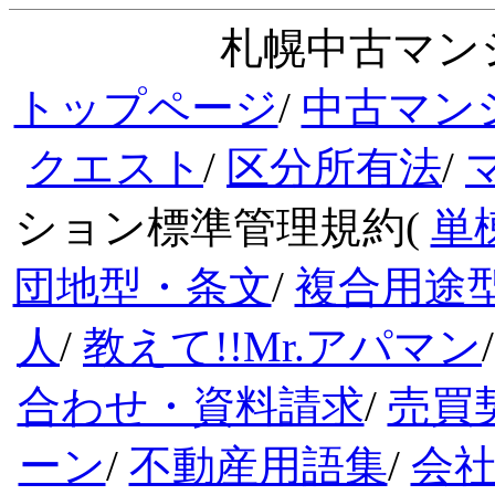
札幌中古マンシ
トップページ
/
中古マン
クエスト
/
区分所有法
/
ション標準管理規約(
単
団地型・条文
/
複合用途
人
/
教えて!!Mr.アパマン
合わせ・資料請求
/
売買
ーン
/
不動産用語集
/
会