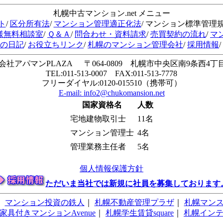
札幌中古マンション.net メニュー
ト
/
区分所有法
/
マンション管理適正化法
/ マンション標準管理
様無料相談室
/
Ｑ＆Ａ
/
問合わせ・資料請求
/
売買契約の流れ
/
マ
会の日記
/
お役立ちリンク
/
札幌のマンション管理会社
/
採用情報
/
会社アパマンPLAZA 〒064-0809 札幌市中央区南9条西4丁目1
TEL:011-513-0007 FAX:011-513-7778
フリーダイヤル:0120-015510（携帯可）
E-mail:
info2@chukomansion.net
国家資格名
人数
宅地建物取引士
11名
マンション管理士
4名
管理業務主任者
5名
個人情報保護方針
ただいま当社では新規に社員を募集しております
｜
マンション投資の鉄人
｜
札幌不動産管理プラザ
｜
札幌マン
家具付きマンションAvenue
｜
札幌学生賃貸square
｜
札幌イン