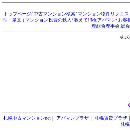
トップページ
/
中古マンション検索
/
マンション物件リクエス
型・条文
)
マンション投資の鉄人
/
教えて!!Mr.アパマン
/
お客
理組合理事会,総
株式
札幌中古マンションnet
｜
アパマンプラザ
｜
札幌賃貸プラザ
札幌