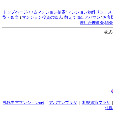
トップページ
/
中古マンション検索
/
マンション物件リクエス
型・条文
)
マンション投資の鉄人
/
教えて!!Mr.アパマン
/
お客
理組合理事会,総
株式
札幌中古マンションnet
｜
アパマンプラザ
｜
札幌賃貸プラザ
札幌