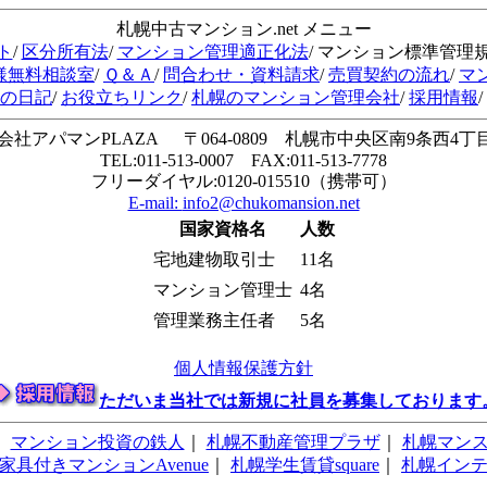
札幌中古マンション.net メニュー
ト
/
区分所有法
/
マンション管理適正化法
/ マンション標準管理
様無料相談室
/
Ｑ＆Ａ
/
問合わせ・資料請求
/
売買契約の流れ
/
マ
会の日記
/
お役立ちリンク
/
札幌のマンション管理会社
/
採用情報
/
会社アパマンPLAZA 〒064-0809 札幌市中央区南9条西4丁目1
TEL:011-513-0007 FAX:011-513-7778
フリーダイヤル:0120-015510（携帯可）
E-mail:
info2@chukomansion.net
国家資格名
人数
宅地建物取引士
11名
マンション管理士
4名
管理業務主任者
5名
個人情報保護方針
ただいま当社では新規に社員を募集しております
｜
マンション投資の鉄人
｜
札幌不動産管理プラザ
｜
札幌マン
家具付きマンションAvenue
｜
札幌学生賃貸square
｜
札幌イン