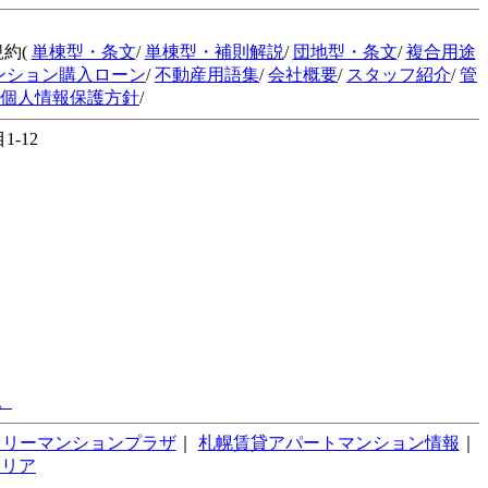
規約(
単棟型・条文
/
単棟型・補則解説
/
団地型・条文
/
複合用途
ンション購入ローン
/
不動産用語集
/
会社概要
/
スタッフ紹介
/
管
個人情報保護方針
/
-12
。
スリーマンションプラザ
｜
札幌賃貸アパートマンション情報
｜
テリア