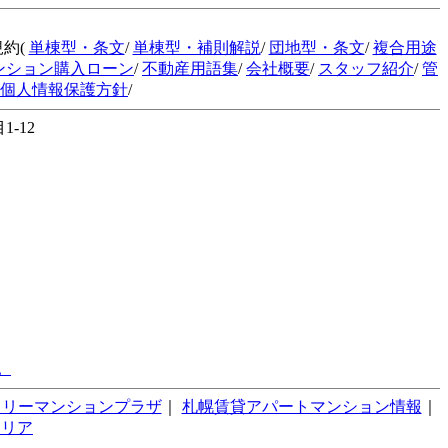
規約(
単棟型・条文
/
単棟型・補則解説
/
団地型・条文
/
複合用途
ンション購入ローン
/
不動産用語集
/
会社概要
/
スタッフ紹介
/
管
個人情報保護方針
/
-12
。
スリーマンションプラザ
｜
札幌賃貸アパートマンション情報
｜
テリア