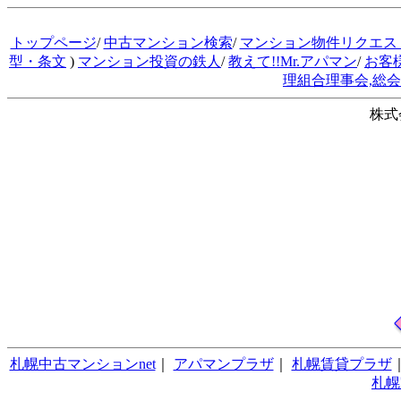
トップページ
/
中古マンション検索
/
マンション物件リクエス
型・条文
)
マンション投資の鉄人
/
教えて!!Mr.アパマン
/
お客
理組合理事会,総
株式
札幌中古マンションnet
｜
アパマンプラザ
｜
札幌賃貸プラザ
札幌