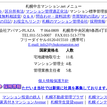
札幌中古マンション.net メニュー
ト
/
区分所有法
/
マンション管理適正化法
/ マンション標準管理
様無料相談室
/
Ｑ＆Ａ
/
問合わせ・資料請求
/
売買契約の流れ
/
マ
会の日記
/
お役立ちリンク
/
札幌のマンション管理会社
/
採用情報
/
会社アパマンPLAZA 〒064-0809 札幌市中央区南9条西4丁目1
TEL:011-513-0007 FAX:011-513-7778
フリーダイヤル:0120-015510（携帯可）
E-mail:
info2@chukomansion.net
国家資格名
人数
宅地建物取引士
11名
マンション管理士
4名
管理業務主任者
5名
個人情報保護方針
ただいま当社では新規に社員を募集しております
｜
マンション投資の鉄人
｜
札幌不動産管理プラザ
｜
札幌マン
家具付きマンションAvenue
｜
札幌学生賃貸square
｜
札幌イン