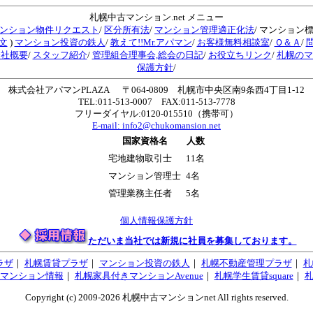
札幌中古マンション.net メニュー
ンション物件リクエスト
/
区分所有法
/
マンション管理適正化法
/ マンション
文
)
マンション投資の鉄人
/
教えて!!Mr.アパマン
/
お客様無料相談室
/
Ｑ＆Ａ
/
会社概要
/
スタッフ紹介
/
管理組合理事会,総会の日記
/
お役立ちリンク
/
札幌のマ
保護方針
/
株式会社アパマンPLAZA 〒064-0809 札幌市中央区南9条西4丁目1-12
TEL:011-513-0007 FAX:011-513-7778
フリーダイヤル:0120-015510（携帯可）
E-mail:
info2@chukomansion.net
国家資格名
人数
宅地建物取引士
11名
マンション管理士
4名
管理業務主任者
5名
個人情報保護方針
ただいま当社では新規に社員を募集しております。
ラザ
｜
札幌賃貸プラザ
｜
マンション投資の鉄人
｜
札幌不動産管理プラザ
｜
札
マンション情報
｜
札幌家具付きマンションAvenue
｜
札幌学生賃貸square
｜
Copyright (c) 2009-2026 札幌中古マンションnet All rights reserved.