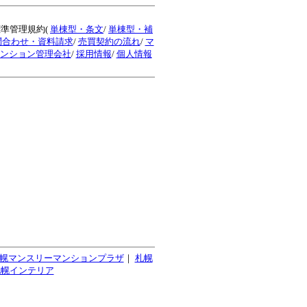
標準管理規約(
単棟型・条文
/
単棟型・補
問合わせ・資料請求
/
売買契約の流れ
/
マ
ンション管理会社
/
採用情報
/
個人情報
幌マンスリーマンションプラザ
｜
札幌
札幌インテリア