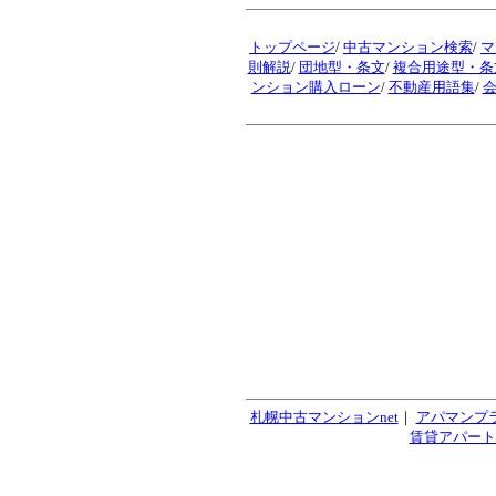
トップページ
/
中古マンション検索
/
マ
則解説
/
団地型・条文
/
複合用途型・条
ンション購入ローン
/
不動産用語集
/
札幌中古マンションnet
｜
アパマンプ
賃貸アパート