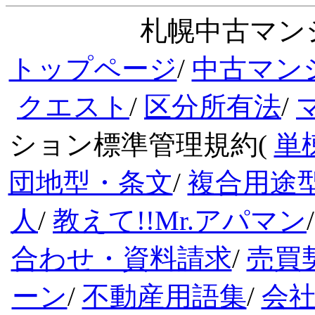
札幌中古マンシ
トップページ
/
中古マン
クエスト
/
区分所有法
/
ション標準管理規約(
単
団地型・条文
/
複合用途
人
/
教えて!!Mr.アパマン
合わせ・資料請求
/
売買
ーン
/
不動産用語集
/
会