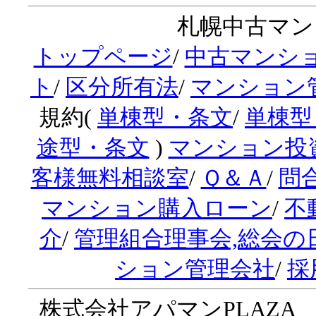
札幌中古マンシ
トップページ
/
中古マンシ
ト
/
区分所有法
/
マンション
規約(
単棟型・条文
/
単棟型
途型・条文
)
マンション投
客様無料相談室
/
Ｑ＆Ａ
/
問
マンション購入ローン
/
不
介
/
管理組合理事会,総会の
ション管理会社
/
採
株式会社アパマンPLAZA 