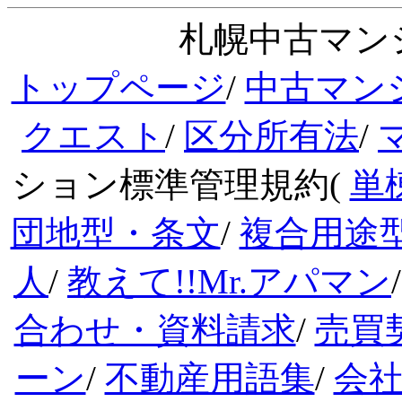
札幌中古マンシ
トップページ
/
中古マン
クエスト
/
区分所有法
/
ション標準管理規約(
単
団地型・条文
/
複合用途
人
/
教えて!!Mr.アパマン
合わせ・資料請求
/
売買
ーン
/
不動産用語集
/
会