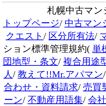
札幌中古マンシ
トップページ
/
中古マン
クエスト
/
区分所有法
/
ション標準管理規約(
単
団地型・条文
/
複合用途
人
/
教えて!!Mr.アパマン
合わせ・資料請求
/
売買
ーン
/
不動産用語集
/
会