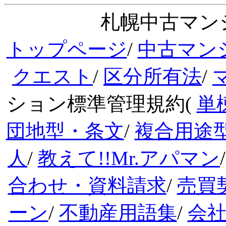
札幌中古マンシ
トップページ
/
中古マン
クエスト
/
区分所有法
/
ション標準管理規約(
単
団地型・条文
/
複合用途
人
/
教えて!!Mr.アパマン
合わせ・資料請求
/
売買
ーン
/
不動産用語集
/
会