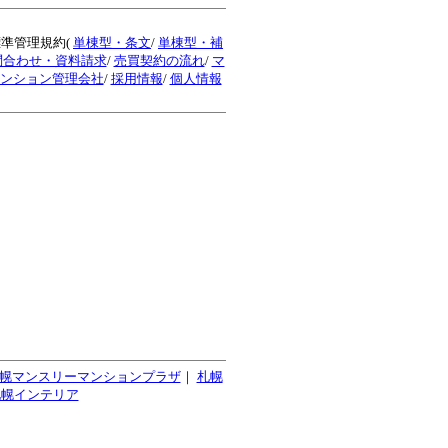
標準管理規約(
単棟型・条文
/
単棟型・補
問合わせ・資料請求
/
売買契約の流れ
/
マ
ンション管理会社
/
採用情報
/
個人情報
幌マンスリーマンションプラザ
｜
札幌
札幌インテリア