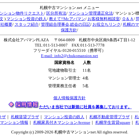
札幌中古マンション.net メニュー
ンション物件リクエスト
/
区分所有法
/
マンション管理適正化法
/ マンション
文
)
マンション投資の鉄人
/
教えて!!Mr.アパマン
/
お客様無料相談室
/
Ｑ＆Ａ
/
会社概要
/
スタッフ紹介
/
管理組合理事会,総会の日記
/
お役立ちリンク
/
札幌のマ
保護方針
/
株式会社アパマンPLAZA 〒064-0809 札幌市中央区南9条西4丁目1-12
TEL:011-513-0007 FAX:011-513-7778
フリーダイヤル:0120-015510（携帯可）
E-mail:
info2@chukomansion.net
国家資格名
人数
宅地建物取引士
11名
マンション管理士
4名
管理業務主任者
5名
個人情報保護方針
ただいま当社では新規に社員を募集しております。
ラザ
｜
札幌賃貸プラザ
｜
マンション投資の鉄人
｜
札幌不動産管理プラザ
｜
札
マンション情報
｜
札幌家具付きマンションAvenue
｜
札幌学生賃貸square
｜
Copyright (c) 2009-2026 札幌中古マンションnet All rights reserved.