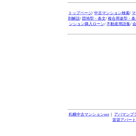
トップページ
/
中古マンション検索
/
マ
則解説
/
団地型・条文
/
複合用途型・条
ンション購入ローン
/
不動産用語集
/
札幌中古マンションnet
｜
アパマンプ
賃貸アパート