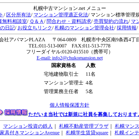
札幌中古マンション.net メニュー
ト
/
区分所有法
/
マンション管理適正化法
/ マンション標準管理
様無料相談室
/
Ｑ＆Ａ
/
問合わせ・資料請求
/
売買契約の流れ
/
マ
会の日記
/
お役立ちリンク
/
札幌のマンション管理会社
/
採用情報
/
会社アパマンPLAZA 〒064-0809 札幌市中央区南9条西4丁目1
TEL:011-513-0007 FAX:011-513-7778
フリーダイヤル:0120-015510（携帯可）
E-mail:
info2@chukomansion.net
国家資格名
人数
宅地建物取引士
11名
マンション管理士
4名
管理業務主任者
5名
個人情報保護方針
ただいま当社では新規に社員を募集しております
｜
マンション投資の鉄人
｜
札幌不動産管理プラザ
｜
札幌マン
家具付きマンションAvenue
｜
札幌学生賃貸square
｜
札幌イン