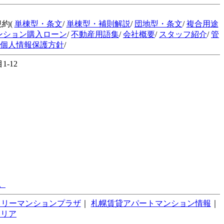
規約(
単棟型・条文
/
単棟型・補則解説
/
団地型・条文
/
複合用途
ンション購入ローン
/
不動産用語集
/
会社概要
/
スタッフ紹介
/
管
個人情報保護方針
/
-12
。
スリーマンションプラザ
｜
札幌賃貸アパートマンション情報
｜
テリア