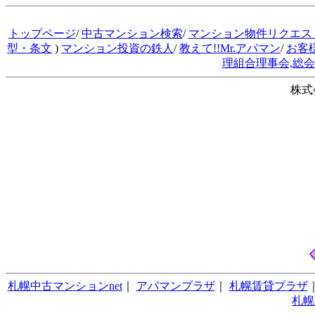
トップページ
/
中古マンション検索
/
マンション物件リクエス
型・条文
)
マンション投資の鉄人
/
教えて!!Mr.アパマン
/
お客
理組合理事会,総
株式
札幌中古マンションnet
｜
アパマンプラザ
｜
札幌賃貸プラザ
札幌