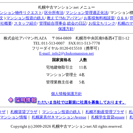
札幌中古マンション.net メニュー
ンション物件リクエスト
/
区分所有法
/
マンション管理適正化法
/ マンション
文
)
マンション投資の鉄人
/
教えて!!Mr.アパマン
/
お客様無料相談室
/
Ｑ＆Ａ
/
会社概要
/
スタッフ紹介
/
管理組合理事会,総会の日記
/
お役立ちリンク
/
札幌のマ
保護方針
/
株式会社アパマンPLAZA 〒064-0809 札幌市中央区南9条西4丁目1-12
TEL:011-513-0007 FAX:011-513-7778
フリーダイヤル:0120-015510（携帯可）
E-mail:
info2@chukomansion.net
国家資格名
人数
宅地建物取引士
11名
マンション管理士
4名
管理業務主任者
5名
個人情報保護方針
ただいま当社では新規に社員を募集しております。
ラザ
｜
札幌賃貸プラザ
｜
マンション投資の鉄人
｜
札幌不動産管理プラザ
｜
札
マンション情報
｜
札幌家具付きマンションAvenue
｜
札幌学生賃貸square
｜
Copyright (c) 2009-2026 札幌中古マンションnet All rights reserved.