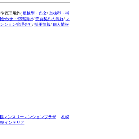
標準管理規約(
単棟型・条文
/
単棟型・補
問合わせ・資料請求
/
売買契約の流れ
/
マ
ンション管理会社
/
採用情報
/
個人情報
幌マンスリーマンションプラザ
｜
札幌
札幌インテリア