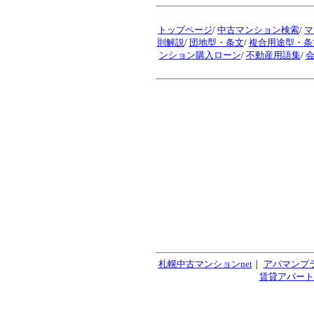
トップページ
/
中古マンション検索
/
マ
則解説
/
団地型・条文
/
複合用途型・条
ンション購入ローン
/
不動産用語集
/
札幌中古マンションnet
｜
アパマンプ
賃貸アパート