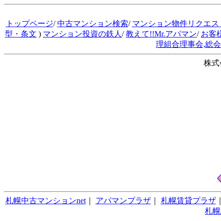
トップページ
/
中古マンション検索
/
マンション物件リクエス
型・条文
)
マンション投資の鉄人
/
教えて!!Mr.アパマン
/
お客
理組合理事会,総
株式
札幌中古マンションnet
｜
アパマンプラザ
｜
札幌賃貸プラザ
札幌