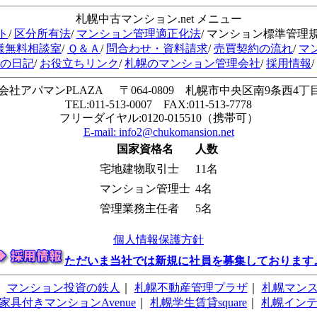
札幌中古マンション.net メニュー
ト
/
区分所有法
/
マンション管理適正化法
/ マンション標準管理
様無料相談室
/
Ｑ＆Ａ
/
問合わせ・資料請求
/
売買契約の流れ
/
マ
会の日記
/
お役立ちリンク
/
札幌のマンション管理会社
/
採用情報
/
会社アパマンPLAZA 〒064-0809 札幌市中央区南9条西4丁目1
TEL:011-513-0007 FAX:011-513-7778
フリーダイヤル:0120-015510（携帯可）
E-mail:
info2@chukomansion.net
国家資格名
人数
宅地建物取引士
11名
マンション管理士
4名
管理業務主任者
5名
個人情報保護方針
ただいま当社では新規に社員を募集しております
｜
マンション投資の鉄人
｜
札幌不動産管理プラザ
｜
札幌マン
家具付きマンションAvenue
｜
札幌学生賃貸square
｜
札幌イン